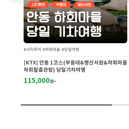
#시티투어
#하회마을
#당일여행
 기
[KTX] 안동 1코스(부용대&병산서원&하회마을
하회탈춤관람) 당일기차여행
115,000
원~