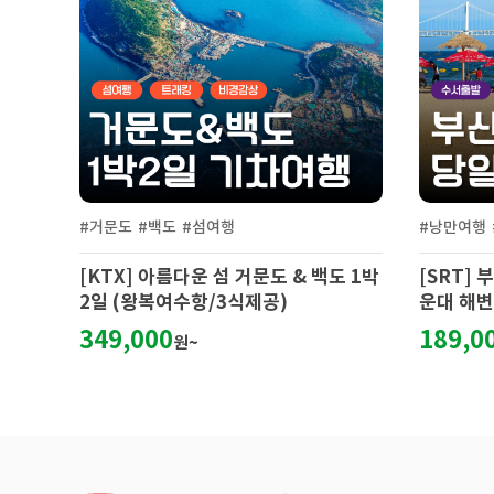
#거문도
#백도
#섬여행
#낭만여행
[KTX] 아름다운 섬 거문도 & 백도 1박
[SRT]
2일 (왕복여수항/3식제공)
운대 해변
함
349,000
189,0
원~