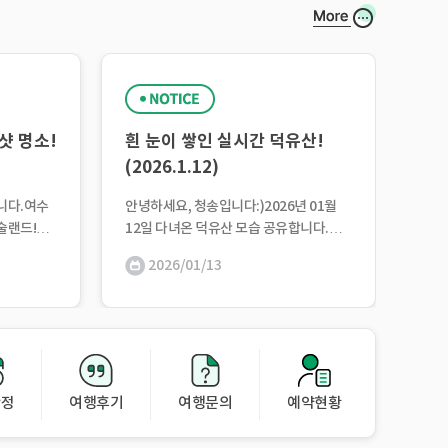
샷 명소!
흰 눈이 쌓인 실시간 덕유산!
(2026.1.12)
니다.여수
안녕하세요, 청송입니다:)2026년 01월
예술랜드!오
12일 다녀온 덕유산 모습 공유합니다.하
세히 알려드
얀 눈이 소복이 내려 아름다운 눈꽃 풍경
2026/01/13
한 예술랜드
을 만날 수 있는 덕유산의 모습입니다. 눈
 복합 문
부신 설경이 여러분을 기다리고 있으니,
이번 주말에는 덕유산으로...
확정
여행후기
여행문의
예약현황