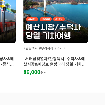
#관광택시
#우리끼리
#먹거리
용궁사&해
[서해금빛열차/관광택시] 수덕사&예
행-중식포
산시장&예당호 출렁다리 당일 기차여
행
89,000
원~