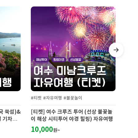
Next
#요트
#거제
#통영
#요트
상 불꽃놀
[KTX] 거제 일주! (요트/매미성/외도/
[KT
 자유여행
해금강/정글돔) 1박2일(4식)-8명부터
블카/
529,000
729
원~