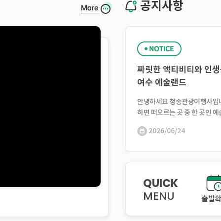
공지사항
짜릿한 액티비티와 인생
여수 예술랜드
안녕하세요 청송관광여행사입
하면 떠오르는 곳 중 한 곳인 
늘은 여수 예술랜드에 대해 자
2026/06/24
릴게요! 여수시 돌산읍에 위치
는 예술과 자연이 조화를 이루는
화공간입니다.남해를 바라보...
QUICK
MENU
출발