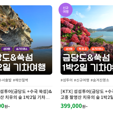
신규여행
#숨겨진명소
#티켓
#자유여행
#불꽃놀이
 섬섬투어(금당도 +수국 쑥섬)&
[티켓] 여수 크루즈 투어 (선
산 치유의 숲 1박2일 기차여
이 해상 시티투어 야경 힐링)
00
10,000
원~
원~