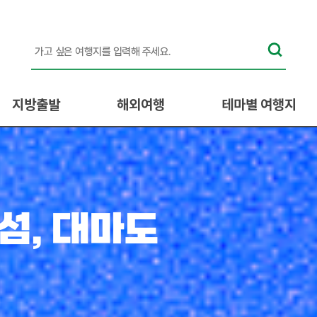
지방출발
해외여행
테마별 여행지
상/부산/마산 승하차
일본
BEST 추천!
수서/동탄 승하차
중국
계절여행
영등포/수원 승하차
동남아
혼자라도 OK!
나보세요.
여행!
/동대구/울산 승하차
유럽/미주
아이와 함께
에서 떠나요!
산 치유의 숲
산 1박2일 여행
 즐기는 선상불꽃투
 맞춘 해외여행
들이
섬, 대마도
부모님과 함께
사랑이 넘치는 낭만여행지