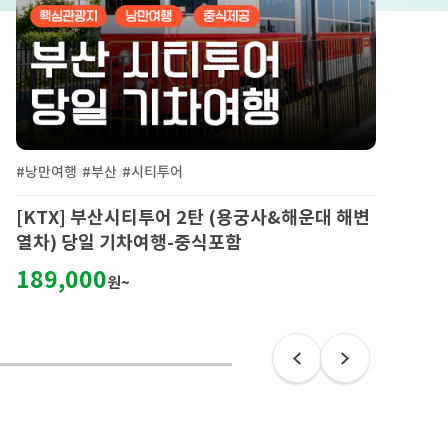
#낭만여행
#부산
#시티투어
#
[KTX] 부산시티투어 2탄 (용궁사&해운대 해변
[K
열차) 당일 기차여행-중식포함
2
189,000
3
원~