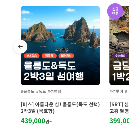
신규
신규
여행
여행
Previous
#섬투어
#수서출발
#해안절벽
#섬투어
#
 선택)
[SRT] 섬섬투어(금당도 +수국 쑥섬)&
[KTX]
고흥 팔영산 치유의 숲 1박2일 기차여
고흥 팔영
행-4식
행-4식
399,000
399,0
원~