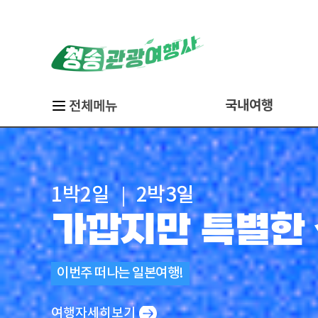
국내여행
당일
경
1박2일
KTX & SRT 통합
새롭게 선보이는 고흥 1박2일 여행!
밤에 만나는 천년고도의 도시!
해상투어/힐링야경/낭만불꽃
#게장백반 #대나무통밥 #돼지갈비
시드니/괌/동유럽
2박3일
올 가을, 가장 아름다운 순간을 만
1박2일 ｜ 2박3일
진수성찬 식도락 
홍도&흑산도
부산
더욱 더 다양한 곳
금당도&쑥섬&팔영
경주 야경투어&부
[티켓] 여수에서
설렘 가득, 내게
2026 가을 나
가깝지만 특별한 
백령도&대청도
울릉도&독도
전라남도의 손맛 가득~ 알찬 식사 제공!
수서/동탄/평택지제 승하차
맛있는 남도 음식으로 모셔요♬
첨성대/동궁과월지/월정교
국내 최대 규모 초호화 미남크루즈!
취향따라 원하는 여행으로!
제주도
내장산 · 백양사 · 내소사 · 대둔산
이번주 떠나는 일본여행!
대마도
여행자세히보기
여행자세히보기
여행자세히보기
여행자세히보기
여행자세히보기
여행자세히보기
여행자세히보기
여행자세히보기