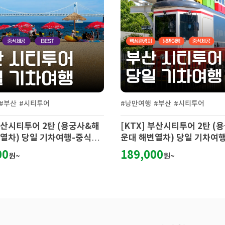
#부산
#시티투어
#낭만여행
#부산
#시티투어
 부산시티투어 2탄 (용궁사&해
[KTX] 부산시티투어 2탄 (
열차) 당일 기차여행-중식포
운대 해변열차) 당일 기차여
함
00
189,000
원~
원~