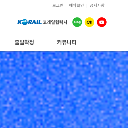
로그인
예약확인
공지사항
출발확정
커뮤니티
공지사항
여행후기
온라인상담
출발장소안내
어