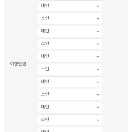
대인
소인
대인
소인
대인
여행인원
소인
대인
소인
대인
소인