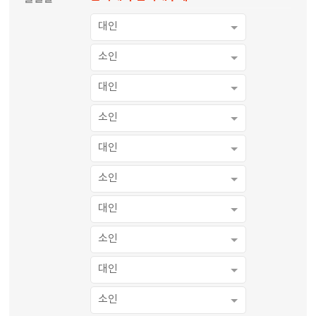
대인
소인
대인
소인
대인
소인
대인
소인
대인
소인