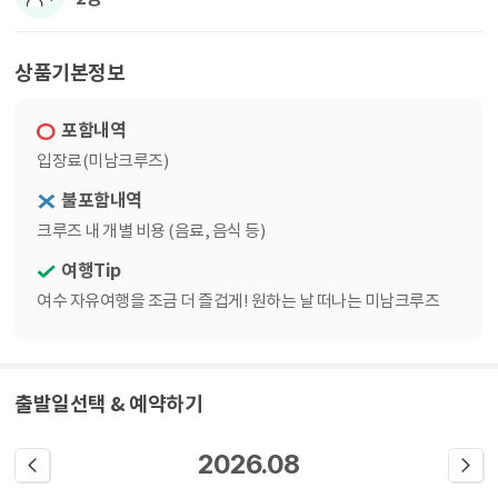
상품기본정보
포함내역
입장료(미남크루즈)
불포함내역
크루즈 내 개별 비용 (음료, 음식 등)
여행Tip
여수 자유여행을 조금 더 즐겁게! 원하는 날 떠나는 미남크루즈
출발일선택 & 예약하기
2026.
08