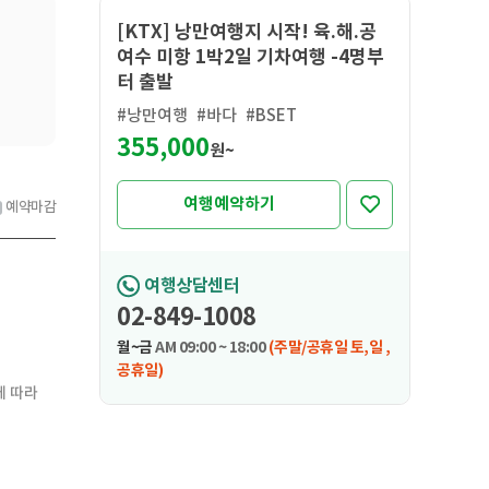
[KTX] 낭만여행지 시작! 육.해.공
여수 미항 1박2일 기차여행 -4명부
터 출발
#낭만여행
#바다
#BSET
355,000
원~
여행예약하기
예약마감
여행상담센터
02-849-1008
월~금
AM 09:00 ~ 18:00
(주말/공휴일 토,일 ,
공휴일)
에 따라