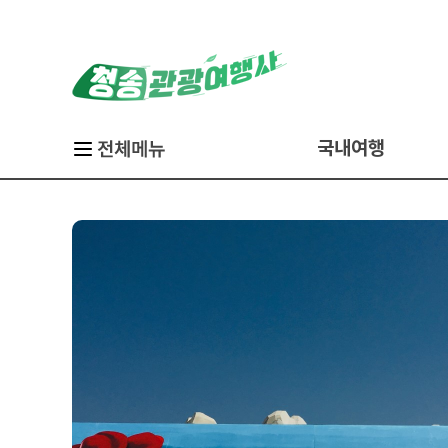
국내여행
당일
경
1박2일
2박3일
홍도&흑산도
부산
백령도&대청도
울릉도&독도
제주도
대마도