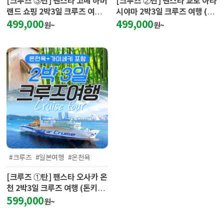
[크루즈 ③탄] 팬스타 고베 하버
[크루즈 ②탄] 팬스타 교토 아라
랜드 쇼핑 2박3일 크루즈 여행
시야마 2박3일 크루즈 여행 (노
(호빵맨박물관 대관람차 포트타
노미야신사 텐류지 치쿠린)
499,000
499,000
원~
원~
워)
#크루즈
#일본여행
#온천욕
[크루즈 ①탄] 팬스타 오사카 온
천 2박3일 크루즈 여행 (돈키호
테 기항지투어 가이세키)
599,000
원~