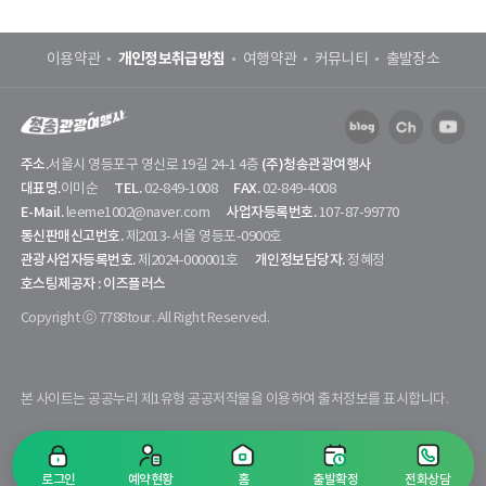
개인정보취급방침
이용약관
여행약관
커뮤니티
출발장소
주소.
(주)청송관광여행사
서울시 영등포구 영신로 19길 24-1 4층
대표명.
TEL.
FAX.
이미순
02-849-1008
02-849-4008
E-Mail.
사업자등록번호.
leeme1002@naver.com
107-87-99770
통신판매신고번호.
제2013-서울 영등포-0900호
관광사업자등록번호.
개인정보담당자.
제2024-000001호
정혜정
호스팅제공자 : 이즈플러스
Copyright ⓒ 7788tour. All Right Reserved.
본 사이트는 공공누리 제1유형 공공저작물을 이용하여 출처정보를 표시합니다.
로그인
예약현황
홈
출발확정
전화상담