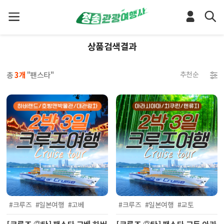
상품검색결과
3개
총
"팬스타"
#크루즈
#일본여행
#고베
#크루즈
#일본여행
#교토