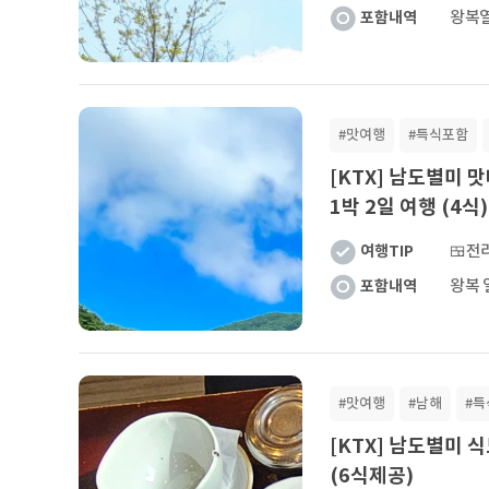
포함내역
왕복열
#맛여행
#특식포함
[KTX] 남도별미
1박 2일 여행 (4식)
여행TIP
포함내역
#맛여행
#남해
#특
[KTX] 남도별미 
(6식제공)