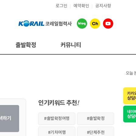
로그인
예약확인
공지사항
출발확정
커뮤니티
공지사항
여행후기
오늘 
온라인상담
출발장소안내
인기키워드 추천
!
#출발확정여행
#출발확정
#기차여행
#단체추천