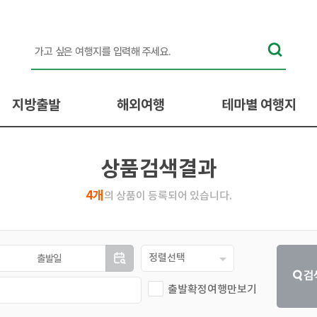
지방출발
해외여행
테마별 여행지
상/부산/마산 승하차
일본
BEST 추천!
수서/동탄 승하차
중국
계절여행
상품검색결과
영등포/수원 승하차
동남아
혼자라도 OK!
4개
의 상품이 등록되어 있습니다.
/동대구/울산 승하차
유럽/미주
아이와 함께
부모님과 함께
사랑이 넘치는 낭만여행지
정렬선택
출발확정여행만보기