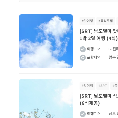
#맛여행
#특식포함
[SRT] 남도별미
1박 2일 여행 (4식)
여행TIP
🍱전
포함내역
#맛여행
#SRT
#
[SRT] 남도별미 
(6식제공)
여행TIP