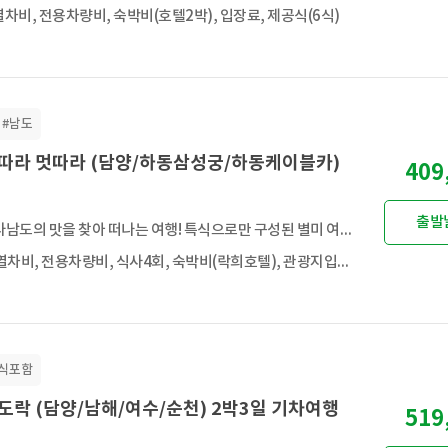
차비, 전용차량비, 숙박비(호텔2박), 입장료, 제공식(6식)
#남도
 맛따라 멋따라 (담양/하동삼성궁/하동케이블카)
409
출발
🍱전라남도의 맛을 찾아 떠나는 여행! 특식으로만 구성된 별미 여행입니다.
왕복 열차비, 전용차량비, 식사4회, 숙박비(락희호텔), 관광지입장료
식포함
식도락 (담양/남해/여수/순천) 2박3일 기차여행
519