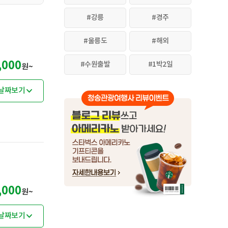
#강릉
#경주
#울릉도
#해외
,000
#수원출발
#1박2일
원~
날짜보기
,000
원~
날짜보기