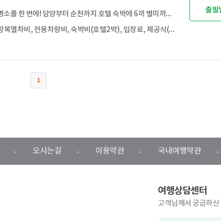
출발
남도 명소를 한 번에! 담양부터 순천까지 호텔 숙박에 6끼 별미까지 즐기는 남도 미식 기차여행
KTX 왕복열차비, 전용차량비, 숙박비(호텔2박), 입장료, 제공식(6식)
1
오시는길
이용약관
국내여행약관
여행상담센터
고객님께서 궁금하신 