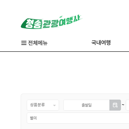
국내여행
당일
경
1박2일
2박3일
홍도&흑산도
부산
백령도&대청도
울릉도&독도
상품분류
~
제주도
대마도