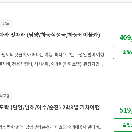
#남도
 맛따라 멋따라 (담양/하동삼성궁/하동케이블카)
409
출발
라남도의 맛을 찾아 떠나는 여행! 특식으로만 구성된 별미 여행
왕복 열차비, 전용차량비, 식사4회, 숙박비(락희호텔), 관광지입장료
특식포함
식도락 (담양/남해/여수/순천) 2박3일 기차여행
519
출발
남도 명소를 한 번에! 담양부터 순천까지 호텔 숙박에 6끼 별미까지 즐기는 남도 미식 기차여행