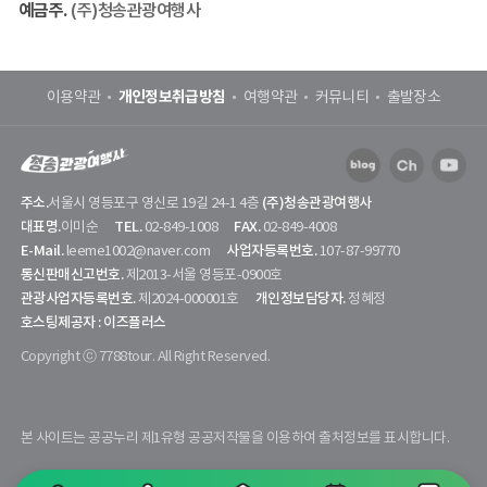
예금주.
(주)청송관광여행사
개인정보취급방침
이용약관
여행약관
커뮤니티
출발장소
주소.
(주)청송관광여행사
서울시 영등포구 영신로 19길 24-1 4층
대표명.
TEL.
FAX.
이미순
02-849-1008
02-849-4008
E-Mail.
사업자등록번호.
leeme1002@naver.com
107-87-99770
통신판매신고번호.
제2013-서울 영등포-0900호
관광사업자등록번호.
개인정보담당자.
제2024-000001호
정혜정
호스팅제공자 : 이즈플러스
Copyright ⓒ 7788tour. All Right Reserved.
본 사이트는 공공누리 제1유형 공공저작물을 이용하여 출처정보를 표시합니다.