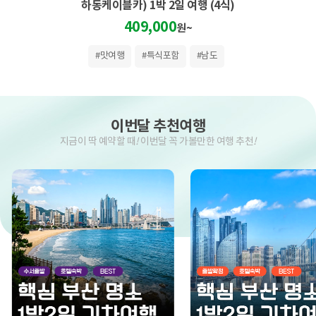
하동케이블카) 1박 2일 여행 (4식)
409,000
원~
#맛여행
#특식포함
#남도
이번달 추천여행
지금이 딱 예약할 때
!
이번달 꼭 가볼만한 여행 추천
!