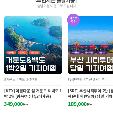
🚄언제든 출발가능!
출발확정 여행으로 모십니다
베스트
추천
#거문도
#백도
#섬여행
#낭만여행
#부산
#시티투어
[KTX] 아름다운 섬 거문도 & 백도 1
[SRT] 부산시티투어 2탄 
박 2일 (왕복여수항/3식제공)
해운대 해변열차) 당일 기차
식포함
349,000
189,000
원~
원~