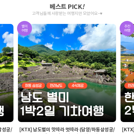
베스트 PICK
!
고객님들께 사랑받는 여행지만 모았어요~♥
별미
추천
여행
여행
삼성궁/
[KTX] 남도별미 맛따라 멋따라 (담양/하동삼성궁/
[KT